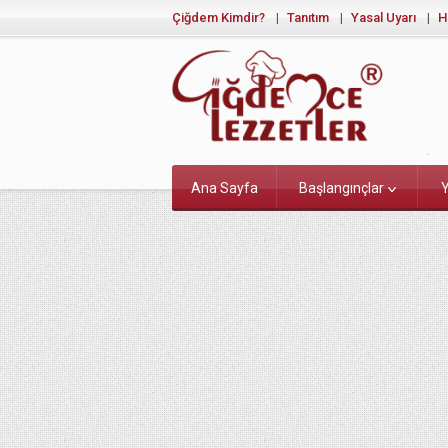
Çiğdem Kimdir?
Tanıtım
Yasal Uyarı
H
Ana Sayfa
Başlangınçlar
Y