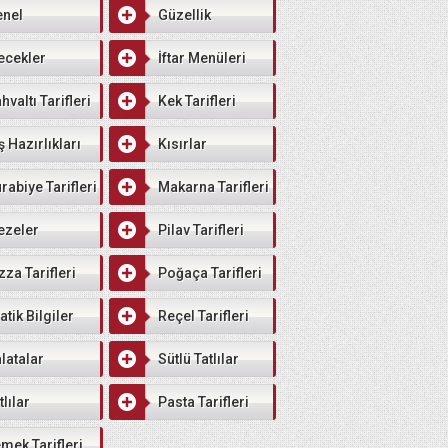
enel
Güzellik
ecekler
İftar Menüleri
hvaltı Tarifleri
Kek Tarifleri
ş Hazırlıkları
Kısırlar
rabiye Tarifleri
Makarna Tarifleri
ezeler
Pilav Tarifleri
zza Tarifleri
Poğaça Tarifleri
atik Bilgiler
Reçel Tarifleri
latalar
Sütlü Tatlılar
tlılar
Pasta Tarifleri
mek Tarifleri