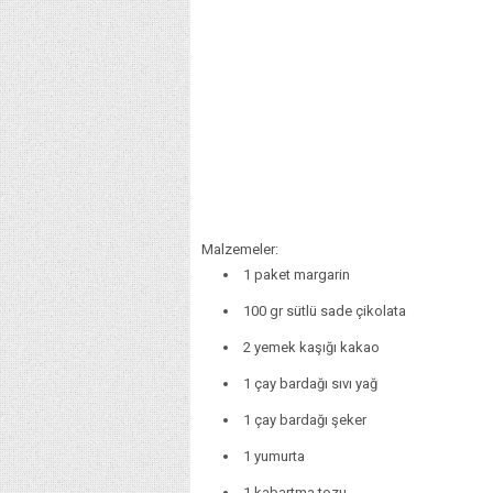
Malzemeler:
1 paket margarin
100 gr sütlü sade çikolata
2 yemek kaşığı kakao
1 çay bardağı sıvı yağ
1 çay bardağı şeker
1 yumurta
1 kabartma tozu