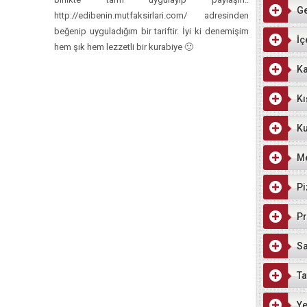
G
http://edibenin.mutfaksirlari.com/ adresinden
beğenip uyguladığım bir tariftir. İyi ki denemişim
İç
hem şık hem lezzetli bir kurabiye 🙂
Ka
Kı
Ku
M
Pi
Pr
Sa
Ta
Ye