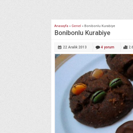
Anasayfa
»
Genel
»
Bonibonlu Kurabiye
Bonibonlu Kurabiye
22 Aralık
2013
4
yorum
2.