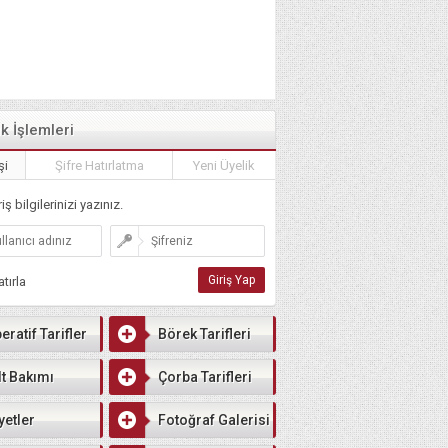
ik İşlemleri
şi
Şifre Hatırlatma
Yeni Üyelik
iş bilgilerinizi yazınız.
tırla
eratif Tarifler
Börek Tarifleri
lt Bakımı
Çorba Tarifleri
yetler
Fotoğraf Galerisi