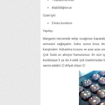
Alabildiğine un
Üzeri için:
3 kutu bonibon
Yapılışı:
Margarini tencerede eritip ocağımızı kapatalı
erimesini sağlayalım. Daha sonra biraz ılıt
karıştıralım. Kabartma tozunu ve azar azar u
Çok fazla un almıyor hamurumuz. En son işle
kurabiyeye 3 ya da 4 adet çok bastırmadan bon
servis edelim 🙂 Afiyet olsun 🙂