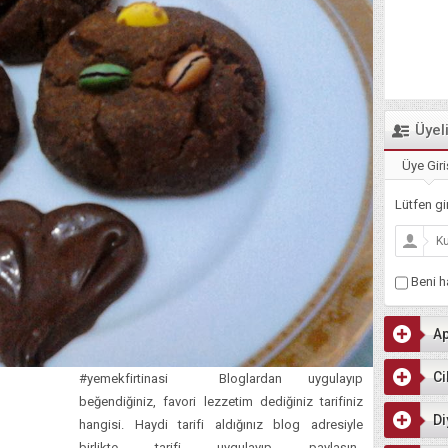
Üyel
Üye Giri
Lütfen gir
Beni ha
Ap
Ci
#yemekfirtinasi Bloglardan uygulayıp
beğendiğiniz, favori lezzetim dediğiniz tarifiniz
Di
hangisi. Haydi tarifi aldığınız blog adresiyle
birlikte tarifi uygulayıp paylaşın..