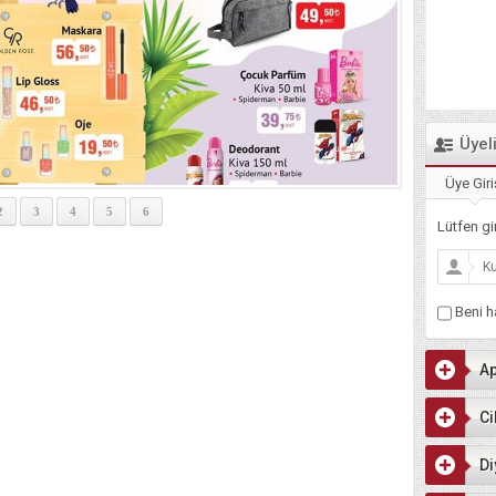
Üyel
Üye Giri
2
3
4
5
6
Lütfen gir
Beni ha
Ap
Ci
Di