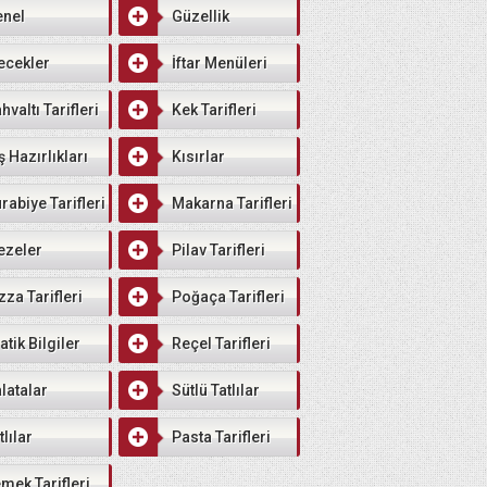
enel
Güzellik
ecekler
İftar Menüleri
hvaltı Tarifleri
Kek Tarifleri
ş Hazırlıkları
Kısırlar
rabiye Tarifleri
Makarna Tarifleri
ezeler
Pilav Tarifleri
zza Tarifleri
Poğaça Tarifleri
atik Bilgiler
Reçel Tarifleri
latalar
Sütlü Tatlılar
tlılar
Pasta Tarifleri
mek Tarifleri