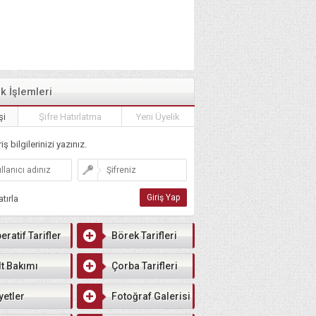
ik İşlemleri
şi
Şifre Hatırlatma
Yeni Üyelik
iş bilgilerinizi yazınız.
tırla
eratif Tarifler
Börek Tarifleri
lt Bakımı
Çorba Tarifleri
yetler
Fotoğraf Galerisi