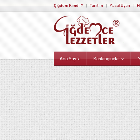
Çiğdem Kimdir?
Tanıtım
Yasal Uyarı
H
Ana Sayfa
Başlangınçlar
Y