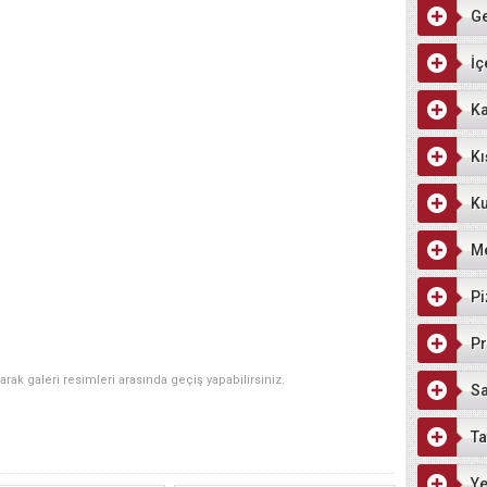
G
İç
Ka
Kı
Ku
M
Pi
Pr
narak galeri resimleri arasında geçiş yapabilirsiniz.
Sa
Ta
Ye