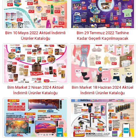
Bim 10 Mayıs 2022 Aktüel İndirimli
Bim 29 Temmuz 2022 Tarihine
Ürünler Kataloğu
Kadar Geçerli Kaçırılmayacak
Fırsatlar
Bim Market 2 Nisan 2024 Aktüel
Bim Market 18 Haziran 2024 Aktüel
İndirimli Ürünler Kataloğu
İndirimli Ürünler Kataloğu