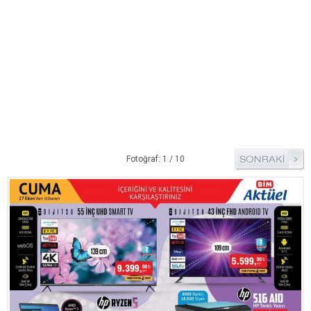
Bim Market
Carrefoursa
Hakmar
Koçtaş
Migros
Şok Market
Real Market
Fotoğraf: 1 / 10