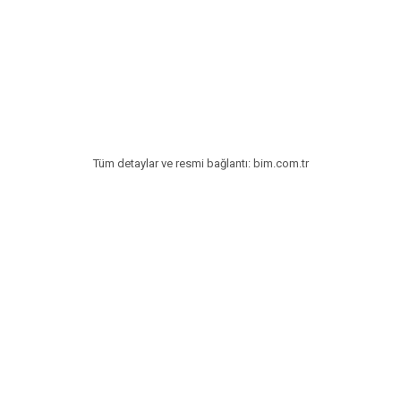
Tatlılar
Sütlü Tatlılar
Şerbetli Tatlılar
Faydalı Bilgiler
Cilt Bakımı
Tüm detaylar ve resmi bağlantı: bim.com.tr
Diyetler
Güzellik
Haber
Pratik Bilgiler
Sağlık
Katolog
A101 Market