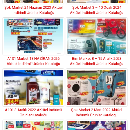
Şok Market 21 Haziran 2023 Aktüel
Şok Market 3 – 10 Ocak 2024
İndirimli Ürünler Kataloğu
Aktüel İndirimli Ürünler Kataloğu
A101 Market 18 HAZİRAN 2026
Bim Market 8 – 15 Aralık 2023
Aktüel İndirimli Ürünler Kataloğu
Aktüel İndirimli Ürünler Kataloğu
A101 3 Aralık 2022 AKtüel İndirimli
Şok Market 2 Mart 2022 Aktüel
Ürünler Kataloğu
İndirimli Ürünler Kataloğu