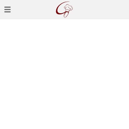
Ana Sayfa
Başlangınçlar
Çorba Tarifleri
Mezeler
Salatalar
Yemek Tarifleri
Balık Tarifleri
Et Yemekleri
Köfte Tarifleri
Makarna Tarifleri