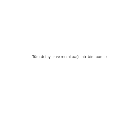
Tatlılar
Sütlü Tatlılar
Şerbetli Tatlılar
Faydalı Bilgiler
Cilt Bakımı
Tüm detaylar ve resmi bağlantı: bim.com.tr
Diyetler
Güzellik
Haber
Pratik Bilgiler
Sağlık
Katolog
A101 Market