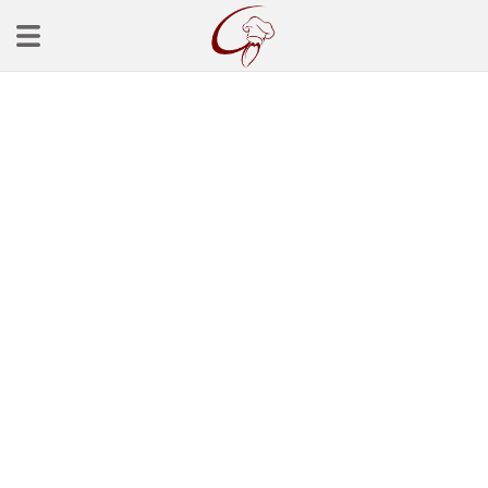
Ana Sayfa
Başlangınçlar
Çorba Tarifleri
Mezeler
Salatalar
Yemek Tarifleri
Balık Tarifleri
Et Yemekleri
Köfte Tarifleri
Makarna Tarifleri