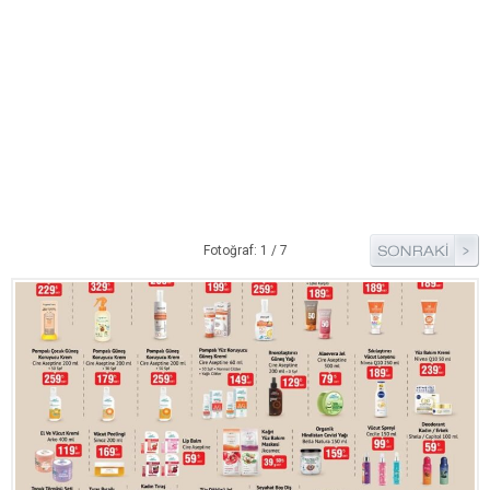
Bim Market
Carrefoursa
Hakmar
Koçtaş
Migros
Şok Market
Real Market
Fotoğraf: 1 / 7