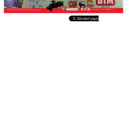
Tatlılar
Sütlü Tatlılar
Şerbetli Tatlılar
Faydalı Bilgiler
Cilt Bakımı
Diyetler
Güzellik
Haber
Pratik Bilgiler
Sağlık
Katolog
A101 Market