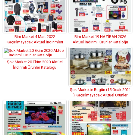
Bim Market 4 Mart 2022
Bim Market 19 HAZİRAN 2026
Kaçırılmayacak Aktüel İndirimleri
Aktüel İndirimli Ürünler Kataloğu
Şok Market 20 Ekim 2020 Aktüel
İndirimli Ürünler Kataloğu
Şok Markette Bugün (15 Ocak 2021
) Kaçırılmayacak AKtüel Ürünler
Fırsatları