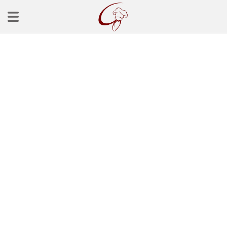
Ana Sayfa
Başlangınçlar
Çorba Tarifleri
Mezeler
Salatalar
Yemek Tarifleri
Balık Tarifleri
Et Yemekleri
Köfte Tarifleri
Makarna Tarifleri