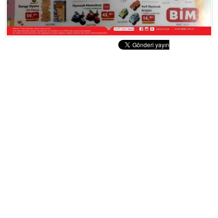
Tatlılar
Sütlü Tatlılar
Şerbetli Tatlılar
Faydalı Bilgiler
Cilt Bakımı
Diyetler
Güzellik
Haber
Pratik Bilgiler
Sağlık
Katolog
A101 Market