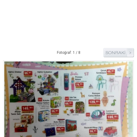
Pide Tarifleri
Pizza Tarifleri
Tart Tarifleri
Diğer Tarifler
Aperatif Tarifler
Fotoğraf: 1 / 8
İçecekler
İftar Menüleri
Kahvaltı Tarifleri
Kış Hazırlıkları
Kısırlar
Kızartma Tarifler
Reçel Tarifleri
Turşu Tarifleri