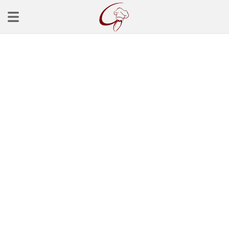
Ana Sayfa
Başlangınçlar
Çorba Tarifleri
Mezeler
Salatalar
Yemek Tarifleri
Balık Tarifleri
Et Yemekleri
Köfte Tarifleri
Makarna Tarifleri