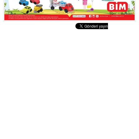
Tatlılar
Sütlü Tatlılar
Şerbetli Tatlılar
Faydalı Bilgiler
Cilt Bakımı
Diyetler
Güzellik
Haber
Pratik Bilgiler
Sağlık
Katolog
A101 Market