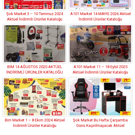
Şok Market 3 – 10 Temmuz 2024
A101 Market 14 MAYIS 2026 Aktüel
Aktüel İndirimli Ürünler Kataloğu
İndirimli Ürünler Kataloğu
BİM 14 AĞUSTOS 2020 AKTÜEL
A101 Market 11 – 18 Eylül 2025
İNDİRİMLİ ÜRÜNLER KATALOĞU
Aktüel İndirimli Ürünler Kataloğu
Bim Market 1 – 8 Ekim 2024 Aktüel
Şok Market Bu Hafta Çarşamba
İndirimli Ürünler Kataloğu
Günü Kaçırılmayacak Aktüel
İndirimli Ürünler Kataloğu