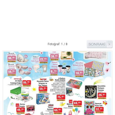
Pide Tarifleri
Pizza Tarifleri
Tart Tarifleri
Diğer Tarifler
Aperatif Tarifler
Fotoğraf: 1 / 8
İçecekler
İftar Menüleri
Kahvaltı Tarifleri
Kış Hazırlıkları
Kısırlar
Kızartma Tarifler
Reçel Tarifleri
Turşu Tarifleri