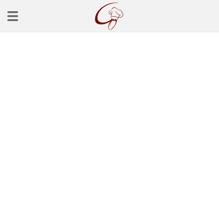
Ana Sayfa
Başlangınçlar
Çorba Tarifleri
Mezeler
Salatalar
Yemek Tarifleri
Balık Tarifleri
Et Yemekleri
Köfte Tarifleri
Makarna Tarifleri