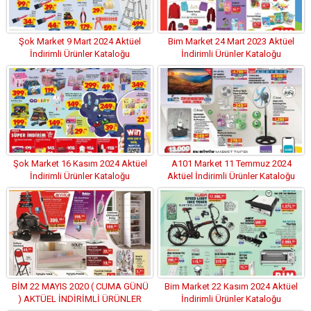
Şok Market 9 Mart 2024 Aktüel
Bim Market 24 Mart 2023 Aktüel
İndirimli Ürünler Kataloğu
İndirimli Ürünler Kataloğu
Şok Market 16 Kasım 2024 Aktüel
A101 Market 11 Temmuz 2024
İndirimli Ürünler Kataloğu
Aktüel İndirimli Ürünler Kataloğu
BİM 22 MAYIS 2020 ( CUMA GÜNÜ
Bim Market 22 Kasım 2024 Aktüel
) AKTÜEL İNDİRİMLİ ÜRÜNLER
İndirimli Ürünler Kataloğu