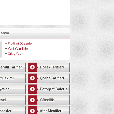
tanya
Profilini Düzenle
Yeni Yazı Ekle
Çıkış Yap
eratif Tarifler
Börek Tarifleri
lt Bakımı
Çorba Tarifleri
yetler
Fotoğraf Galerisi
enel
Güzellik
ecekler
İftar Menüleri