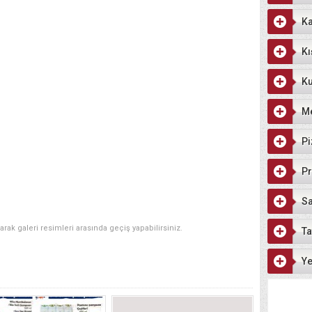
Ka
Kı
Ku
M
Pi
Pr
Sa
narak galeri resimleri arasında geçiş yapabilirsiniz.
Ta
Ye