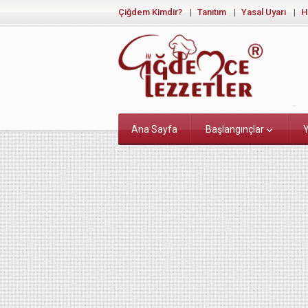
Çiğdem Kimdir?
Tanıtım
Yasal Uyarı
H
Ana Sayfa
Başlangınçlar
Y