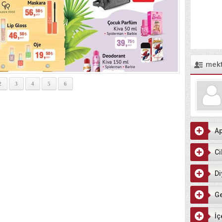
mek
2
3
4
5
6
Ap
Ci
Di
G
İç