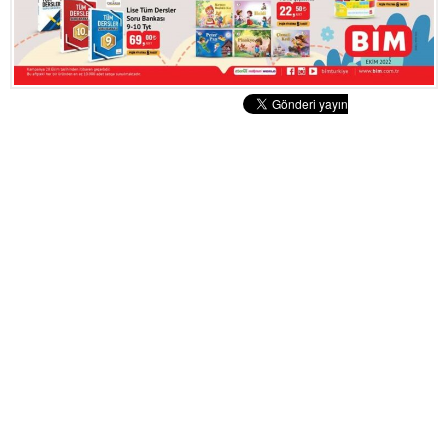
Tatlılar
Sütlü Tatlılar
Şerbetli Tatlılar
Faydalı Bilgiler
Cilt Bakımı
Diyetler
Güzellik
Haber
Pratik Bilgiler
Sağlık
Katolog
A101 Market