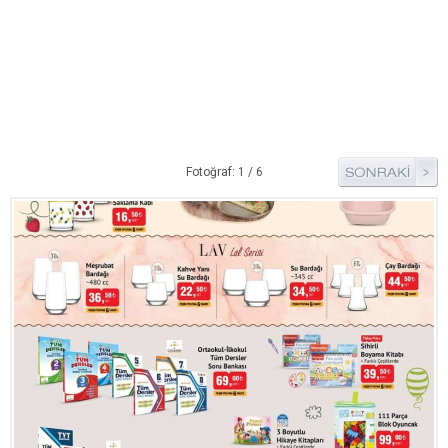
Pide Tarifleri
Pizza Tarifleri
Tart Tarifleri
Diğer Tarifler
Aperatif Tarifler
Fotoğraf: 1 / 6
İçecekler
İftar Menüleri
Kahvaltı Tarifleri
Kış Hazırlıkları
Kısırlar
Kızartma Tarifler
Reçel Tarifleri
Turşu Tarifleri