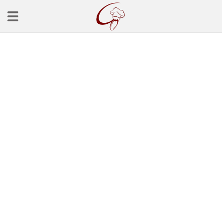
Ana Sayfa
Başlangınçlar
Çorba Tarifleri
Mezeler
Salatalar
Yemek Tarifleri
Balık Tarifleri
Et Yemekleri
Köfte Tarifleri
Makarna Tarifleri