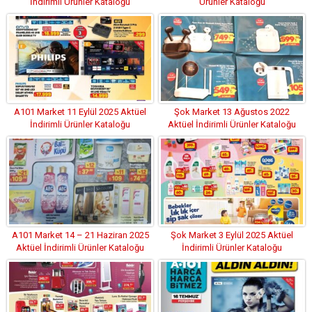
İndirimli Ürünler Kataloğu
Ürünler Kataloğu
A101 Market 11 Eylül 2025 Aktüel
Şok Market 13 Ağustos 2022
İndirimli Ürünler Kataloğu
Aktüel İndirimli Ürünler Kataloğu
A101 Market 14 – 21 Haziran 2025
Şok Market 3 Eylül 2025 Aktüel
Aktüel İndirimli Ürünler Kataloğu
İndirimli Ürünler Kataloğu