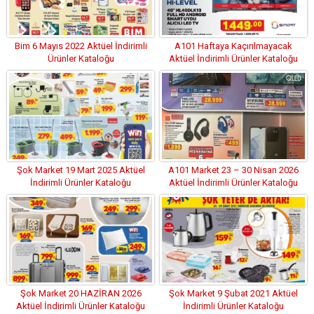
Bim 6 Mayıs 2022 Aktüel İndirimli
A101 Haftaya Kaçırılmayacak
Ürünler Kataloğu
Aktüel İndirimli Ürünler Kataloğu
Yayınlandı.
Şok Market 19 Mart 2025 Aktüel
A101 Market 23 – 30 Nisan 2026
İndirimli Ürünler Kataloğu
Aktüel İndirimli Ürünler Kataloğu
Şok Market 20 HAZİRAN 2026
Şok Market 9 Şubat 2021 Aktüel
Aktüel İndirimli Ürünler Kataloğu
İndirimli Ürünler Kataloğu