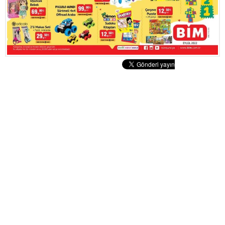
Tatlılar
Sütlü Tatlılar
Şerbetli Tatlılar
Faydalı Bilgiler
Cilt Bakımı
Diyetler
Güzellik
Haber
Pratik Bilgiler
Sağlık
Katolog
A101 Market