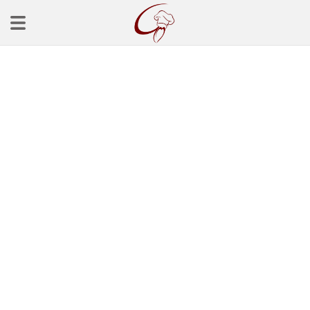
Ana Sayfa
Başlangınçlar
Çorba Tarifleri
Mezeler
Salatalar
Yemek Tarifleri
Balık Tarifleri
Et Yemekleri
Köfte Tarifleri
Makarna Tarifleri