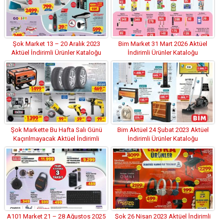
Şok Market 13 – 20 Aralık 2023
Bim Market 31 Mart 2026 Aktüel
Aktüel İndirimli Ürünler Kataloğu
İndirimli Ürünler Kataloğu
Şok Markette Bu Hafta Salı Günü
Bim Aktüel 24 Şubat 2023 Aktüel
Kaçırılmayacak Aktüel İndirimli
İndirimli Ürünler Kataloğu
Ürünler Kataloğu
A101 Market 21 – 28 Ağustos 2025
Şok 26 Nisan 2023 Aktüel İndirimli