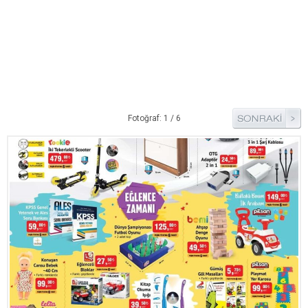
Pide Tarifleri
Pizza Tarifleri
Tart Tarifleri
Diğer Tarifler
Aperatif Tarifler
Fotoğraf: 1 / 6
İçecekler
İftar Menüleri
Kahvaltı Tarifleri
Kış Hazırlıkları
Kısırlar
Kızartma Tarifler
Reçel Tarifleri
Turşu Tarifleri