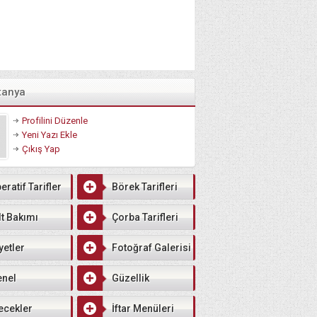
tanya
Profilini Düzenle
Yeni Yazı Ekle
Çıkış Yap
eratif Tarifler
Börek Tarifleri
lt Bakımı
Çorba Tarifleri
yetler
Fotoğraf Galerisi
enel
Güzellik
ecekler
İftar Menüleri