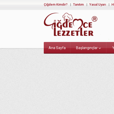
Çiğdem Kimdir?
Tanıtım
Yasal Uyarı
H
Ana Sayfa
Başlangınçlar
Y