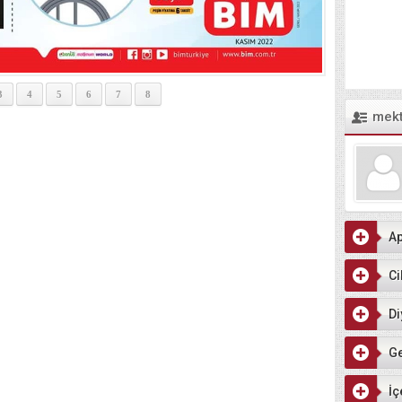
3
4
5
6
7
8
mek
Ap
Ci
Di
G
İç