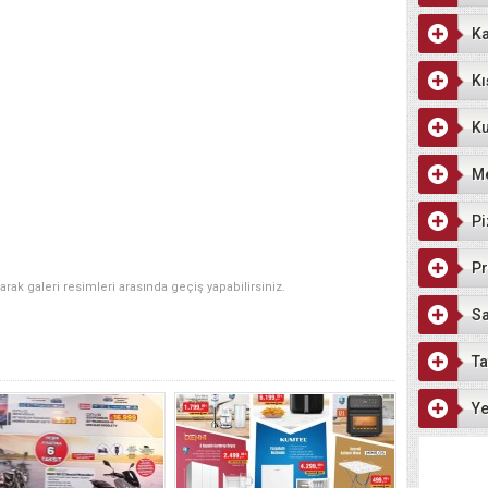
Ka
Kı
Ku
M
Pi
Pr
narak galeri resimleri arasında geçiş yapabilirsiniz.
Sa
Ta
Ye