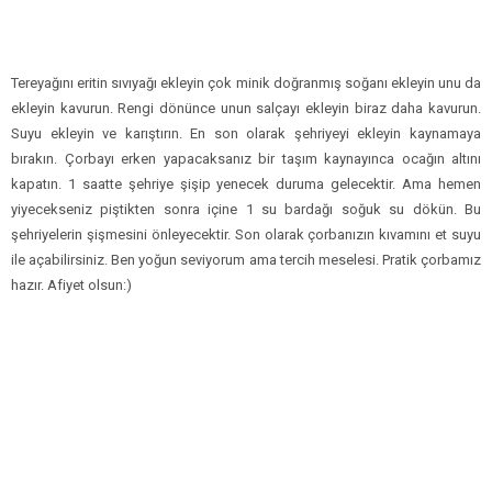
Tereyağını eritin sıvıyağı ekleyin çok minik doğranmış soğanı ekleyin unu da
ekleyin kavurun. Rengi dönünce unun salçayı ekleyin biraz daha kavurun.
Suyu ekleyin ve karıştırın. En son olarak şehriyeyi ekleyin kaynamaya
bırakın. Çorbayı erken yapacaksanız bir taşım kaynayınca ocağın altını
kapatın. 1 saatte şehriye şişip yenecek duruma gelecektir. Ama hemen
yiyecekseniz piştikten sonra içine 1 su bardağı soğuk su dökün. Bu
şehriyelerin şişmesini önleyecektir. Son olarak çorbanızın kıvamını et suyu
ile açabilirsiniz. Ben yoğun seviyorum ama tercih meselesi. Pratik çorbamız
hazır. Afiyet olsun:)