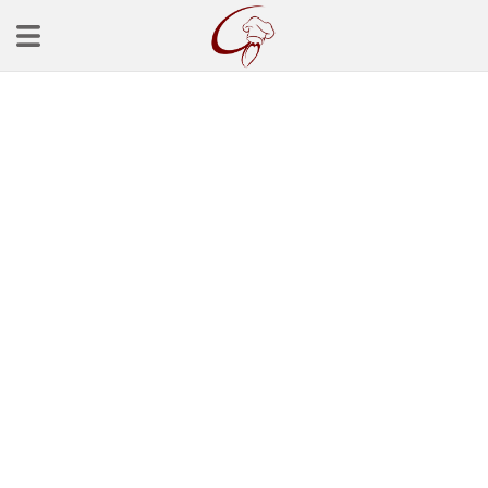
Ana Sayfa
Başlangınçlar
Çorba Tarifleri
Mezeler
Salatalar
Yemek Tarifleri
Balık Tarifleri
Et Yemekleri
Köfte Tarifleri
Makarna Tarifleri