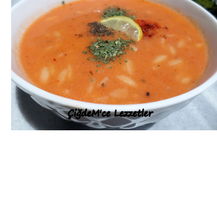
Bim Market
Carrefoursa
Hakmar
Koçtaş
Migros
Şok Market
Real Market