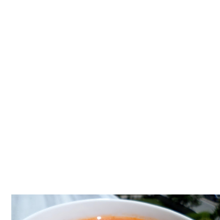
Tatlılar
Sütlü Tatlılar
Şerbetli Tatlılar
Faydalı Bilgiler
Cilt Bakımı
Diyetler
Güzellik
Haber
Pratik Bilgiler
Sağlık
Katolog
A101 Market