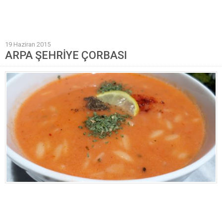
Mantı Tarifleri
Pilav Tarifleri
19 Haziran 2015
Sebze Yemekleri
ARPA ŞEHRİYE ÇORBASI
Yöresel Yemek Tarifleri
Hamur İşleri
Pasta Tarifleri
Kek Tarifleri
Poğaça Tarifleri
Kurabiye Tarifleri
Börek Tarifleri
Cheesecake Tarifi
Ekmekler