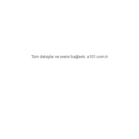
Tatlılar
Sütlü Tatlılar
Şerbetli Tatlılar
Faydalı Bilgiler
Cilt Bakımı
Tüm detaylar ve resmi bağlantı: a101.com.tr
Diyetler
Güzellik
Haber
Pratik Bilgiler
Sağlık
Katolog
A101 Market