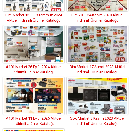
Bim Market 12 – 19 Temmuz 2024
Bim 20 – 24 Kasım 2020 Aktüel
Aktüel İndirimli Ürünler Kataloğu
İndirimli Ürünler Kataloğu
A101 Market 26 Eylül 2024 Aktüel
Bim Market 17 Şubat 2023 Aktüel
İndirimli Ürünler Kataloğu
İndirimli Ürünler Kataloğu
A101 Market 11 Eylül 2025 Aktüel
Şok Market 8 Kasım 2023 Aktüel
İndirimli Ürünler Kataloğu
İndirimli Ürünler Kataloğu