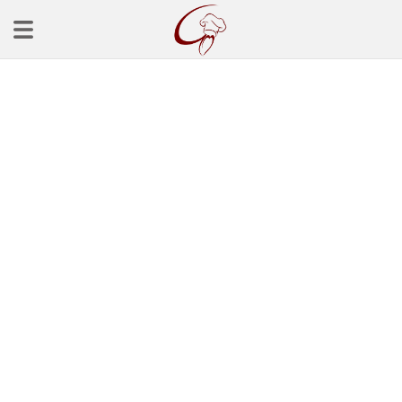
Ana Sayfa
Başlangınçlar
Çorba Tarifleri
Mezeler
Salatalar
Yemek Tarifleri
Balık Tarifleri
Et Yemekleri
Köfte Tarifleri
Makarna Tarifleri