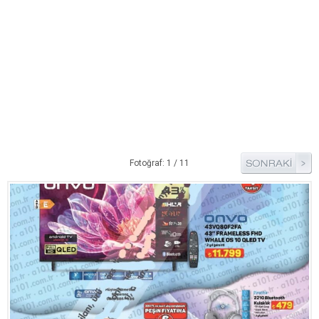
Bim Market
Carrefoursa
Hakmar
Koçtaş
Migros
Şok Market
Real Market
Fotoğraf: 1 / 11