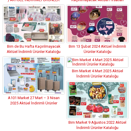
KATALOĞU
Bim de Bu Hafta Kaçırılmayacak
Bim 13 Şubat 2024 Aktüel İndirimli
Aktüel İndirimli Ürünler Kataloğu
Ürünler Kataloğu
Bim Market 4 Mart 2025 Aktüel
İndirimli Ürünler Kataloğu
A101 Market 27 Mart – 3 Nisan
2025 Aktüel İndirimli Ürünler
Kataloğu
Bim Market 9 Ağustos 2022 Aktüel
İndirimli Ürünler Kataloğu