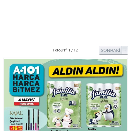
Pide Tarifleri
Pizza Tarifleri
Tart Tarifleri
Diğer Tarifler
Aperatif Tarifler
Fotoğraf: 1 / 12
İçecekler
İftar Menüleri
Kahvaltı Tarifleri
Kış Hazırlıkları
Kısırlar
Kızartma Tarifler
Reçel Tarifleri
Turşu Tarifleri