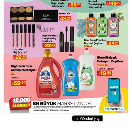
Tatlılar
Sütlü Tatlılar
Şerbetli Tatlılar
Faydalı Bilgiler
Cilt Bakımı
Diyetler
Güzellik
Haber
Pratik Bilgiler
Sağlık
Katolog
A101 Market