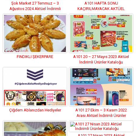
Şok Market 27 Temmuz – 3
A101 HAFTA SONU
Ağustos 2024 Aktüel İndirimli
KAÇIRILMAYACAK AKTÜEL
Ürünler Kataloğu
İNDİRİMLİ ÜRÜNLER KATALOĞU
FINDIKLI ŞEKERPARE
A101 20 – 27 Mayıs 2023 Aktüel
İndirimli Ürünler Kataloğu
Çiğdem Ablanızdan Hediyeler
A101 27 Ekim – 3 Kasım 2022
Arası Aktüel İndirimli Ürünler
Kataloğu
A101 27 Nisan 2023 Aktüel