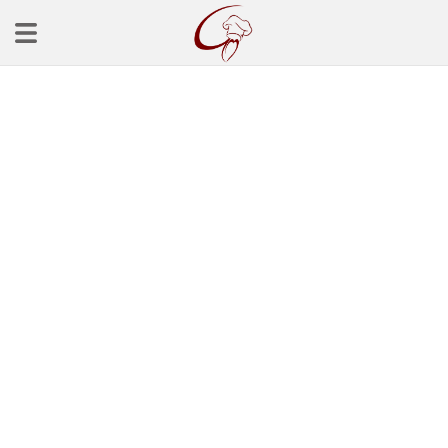
Ana Sayfa
Başlangınçlar
Çorba Tarifleri
Mezeler
Salatalar
Yemek Tarifleri
Balık Tarifleri
Et Yemekleri
Köfte Tarifleri
Makarna Tarifleri