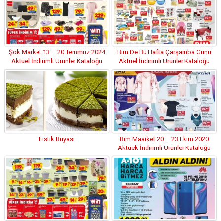
Şok Market 13 – 20 Temmuz 2024
Bim De Bu Hafta Çarşamba Günü
Aktüel İndirimli Ürünler Kataloğu
Aktüel İndirimli Ürünler Kataloğu
Fıstık Rüyası
Bim Maarket 20 – 23 Ekim 2020
Aktüek İndirimli Ürünler Kataloğu