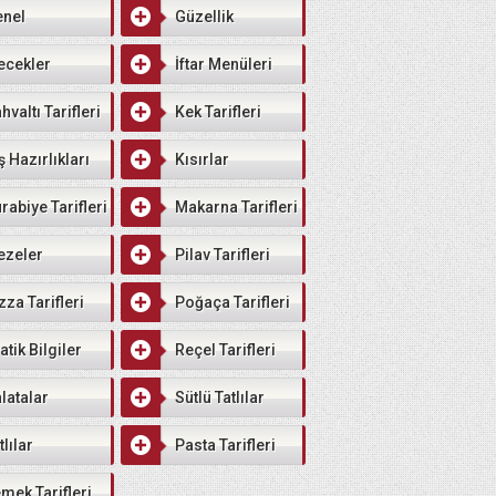
enel
Güzellik
ecekler
İftar Menüleri
hvaltı Tarifleri
Kek Tarifleri
ş Hazırlıkları
Kısırlar
rabiye Tarifleri
Makarna Tarifleri
ezeler
Pilav Tarifleri
zza Tarifleri
Poğaça Tarifleri
atik Bilgiler
Reçel Tarifleri
latalar
Sütlü Tatlılar
tlılar
Pasta Tarifleri
mek Tarifleri