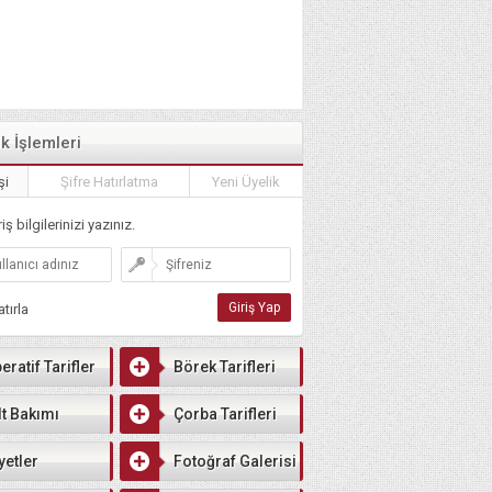
ik İşlemleri
şi
Şifre Hatırlatma
Yeni Üyelik
iş bilgilerinizi yazınız.
tırla
eratif Tarifler
Börek Tarifleri
lt Bakımı
Çorba Tarifleri
yetler
Fotoğraf Galerisi