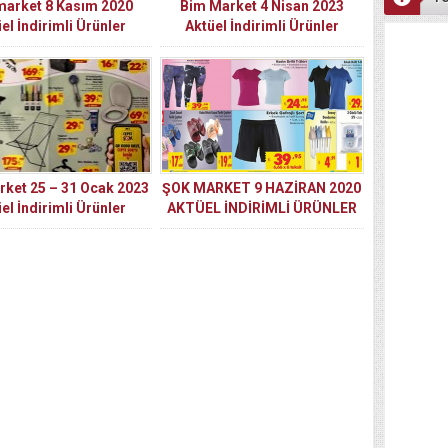
market 8 Kasım 2020
Bim Market 4 Nisan 2023
el İndirimli Ürünler
Aktüel İndirimli Ürünler
Kataloğu
Kataloğu
ket 25 – 31 Ocak 2023
ŞOK MARKET 9 HAZİRAN 2020
el İndirimli Ürünler
AKTÜEL İNDİRİMLİ ÜRÜNLER
Kataloğu
KATALOĞU