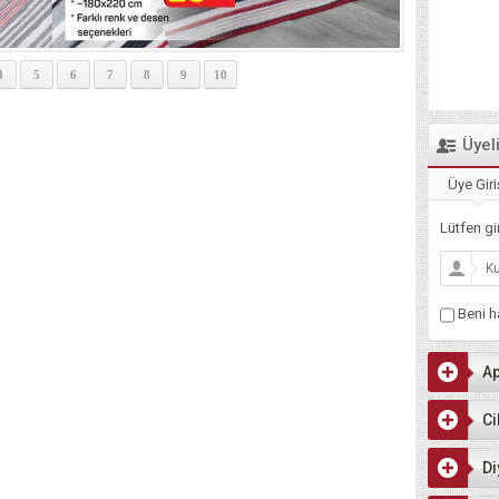
4
5
6
7
8
9
10
Üyel
Üye Giri
Lütfen gir
Beni ha
Ap
Ci
Di