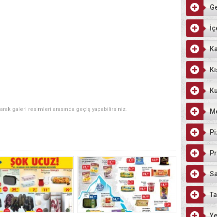
G
İç
Ka
Kı
Ku
narak galeri resimleri arasında geçiş yapabilirsiniz.
M
Pi
Pr
Sa
Ta
Ye