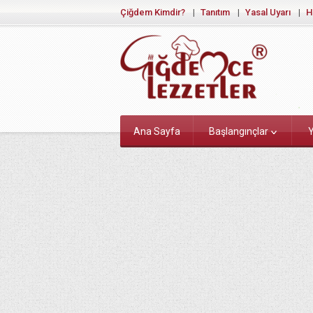
Çiğdem Kimdir?
Tanıtım
Yasal Uyarı
H
Ana Sayfa
Başlangınçlar
Y