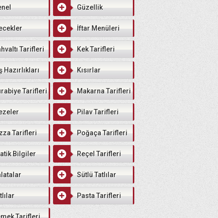
enel
Güzellik
ecekler
İftar Menüleri
hvaltı Tarifleri
Kek Tarifleri
ş Hazırlıkları
Kısırlar
rabiye Tarifleri
Makarna Tarifleri
ezeler
Pilav Tarifleri
zza Tarifleri
Poğaça Tarifleri
atik Bilgiler
Reçel Tarifleri
latalar
Sütlü Tatlılar
tlılar
Pasta Tarifleri
mek Tarifleri