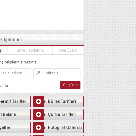
ik İşlemleri
şi
Şifre Hatırlatma
Yeni Üyelik
iş bilgilerinizi yazınız.
tırla
eratif Tarifler
Börek Tarifleri
lt Bakımı
Çorba Tarifleri
yetler
Fotoğraf Galerisi