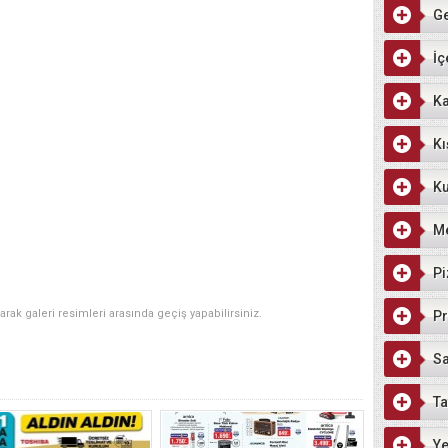
G
İç
Ka
Kı
Ku
M
Pi
narak galeri resimleri arasında geçiş yapabilirsiniz.
Pr
Sa
Ta
Ye