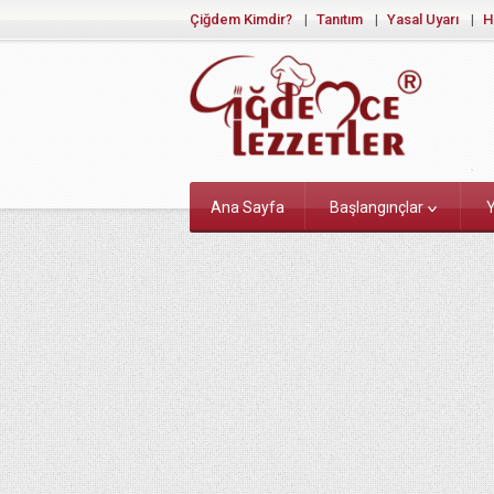
Çiğdem Kimdir?
Tanıtım
Yasal Uyarı
H
Ana Sayfa
Başlangınçlar
Y