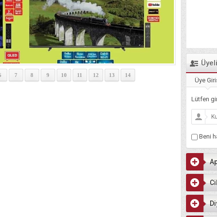
Üyel
6
7
8
9
10
11
12
13
14
Üye Giri
Lütfen gir
Beni ha
Ap
Ci
Di