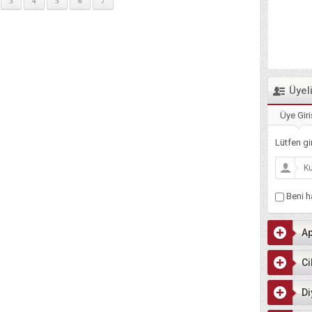
3
4
5
6
7
Üyel
Üye Giri
Lütfen gir
Beni ha
Ap
Ci
Di