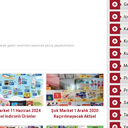
G
İç
Ka
Kı
narak galeri resimleri arasında geçiş yapabilirsiniz.
Ku
M
Pi
Pr
Sa
rket 11 Haziran 2024
Şok Market 1 Aralık 2020
Ta
el İndirimli Ürünler
Kaçırılmayacak Aktüel
Kataloğu
İndirimleri
Ye