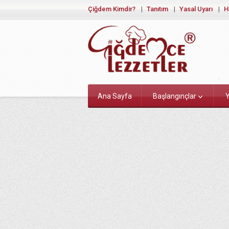
Çiğdem Kimdir?
Tanıtım
Yasal Uyarı
H
Ana Sayfa
Başlangınçlar
Y