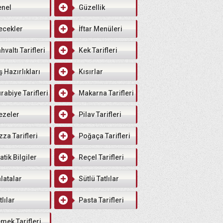
enel
Güzellik
ecekler
İftar Menüleri
hvaltı Tarifleri
Kek Tarifleri
ş Hazırlıkları
Kısırlar
rabiye Tarifleri
Makarna Tarifleri
ezeler
Pilav Tarifleri
zza Tarifleri
Poğaça Tarifleri
atik Bilgiler
Reçel Tarifleri
latalar
Sütlü Tatlılar
tlılar
Pasta Tarifleri
mek Tarifleri