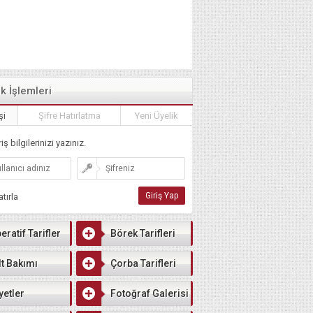
ik İşlemleri
şi
Şifre Hatırlatma
Yeni Üyelik
iş bilgilerinizi yazınız.
tırla
eratif Tarifler
Börek Tarifleri
lt Bakımı
Çorba Tarifleri
yetler
Fotoğraf Galerisi