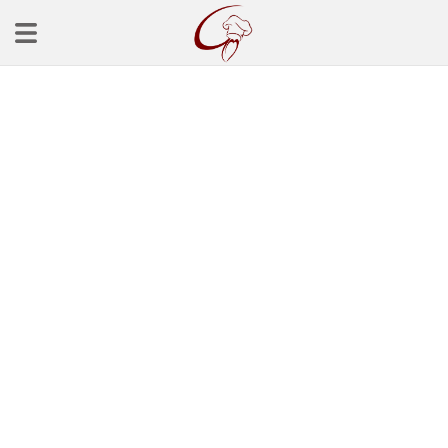
Ana Sayfa
Başlangınçlar
Çorba Tarifleri
Mezeler
Salatalar
Yemek Tarifleri
Balık Tarifleri
Et Yemekleri
Köfte Tarifleri
Makarna Tarifleri