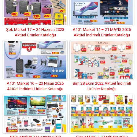
Şok Market 17 – 24 Haziran 2023
A101 Market 14 – 21 MAYIS 2026
Aktüel Ürünler Kataloğu
Aktüel İndirimli Ürünler Kataloğu
A101 Market 16 – 23 Nisan 2026
Bim 28 Ekim 2022 Aktüel İndirimli
Aktüel İndirimli Ürünler Kataloğu
Ürünler Kataloğu