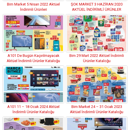
Bim Market 5 Nisan 2022 Aktüel
ŞOK MARKET 3 HAZİRAN 2020
İndirimli Ürünleri
AKTÜEL İNDİRİMLİ ÜRÜNLER
KATALOĞU
A101 De Bugün Kaçırılmayacak
Bim 29 Mart 2022 Aktüel İndirimli
Aktüel İndirimli Ürünler Kataloğu
Ürünler Kataloğu
(19.05.2022.)
A101 11 – 18 Ocak 2024 Aktüel
Bim Market 24 – 31 Ocak 2023
İndirimli Ürünler Kataloğu
Aktüel İndirimli Ürünler Kataloğu