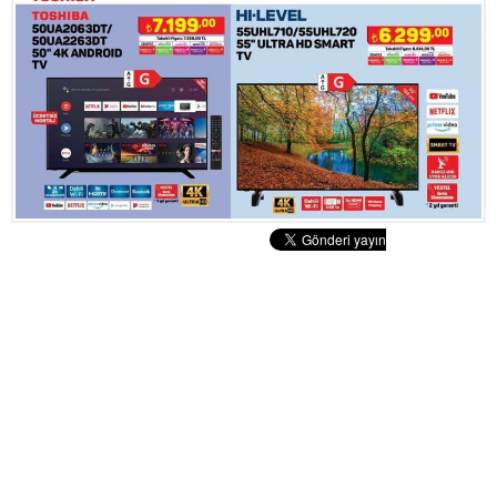
Tatlılar
Sütlü Tatlılar
Şerbetli Tatlılar
Faydalı Bilgiler
Cilt Bakımı
Diyetler
Güzellik
Haber
Pratik Bilgiler
Sağlık
Katolog
A101 Market