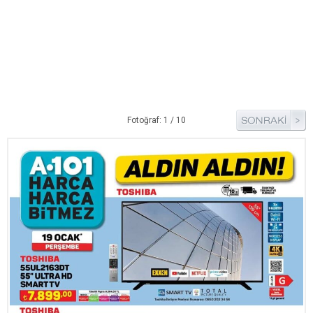
Pide Tarifleri
Pizza Tarifleri
Tart Tarifleri
Diğer Tarifler
Aperatif Tarifler
Fotoğraf: 1 / 10
İçecekler
İftar Menüleri
Kahvaltı Tarifleri
Kış Hazırlıkları
Kısırlar
Kızartma Tarifler
Reçel Tarifleri
Turşu Tarifleri