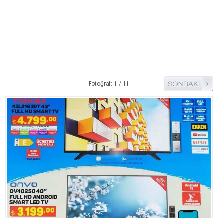
Pide Tarifleri
Pizza Tarifleri
Tart Tarifleri
Diğer Tarifler
Aperatif Tarifler
Fotoğraf: 1 / 11
İçecekler
İftar Menüleri
Kahvaltı Tarifleri
Kış Hazırlıkları
Kısırlar
Kızartma Tarifler
Reçel Tarifleri
Turşu Tarifleri