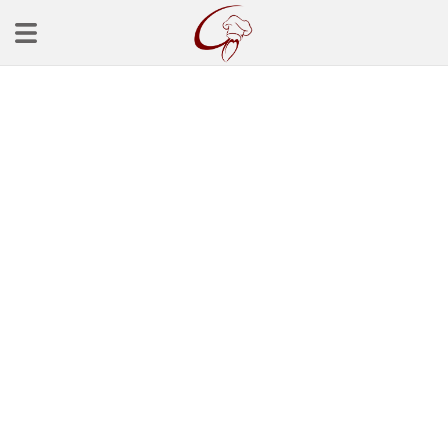
Ana Sayfa
Başlangınçlar
Çorba Tarifleri
Mezeler
Salatalar
Yemek Tarifleri
Balık Tarifleri
Et Yemekleri
Köfte Tarifleri
Makarna Tarifleri