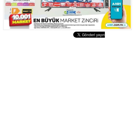
Tatlılar
Sütlü Tatlılar
Şerbetli Tatlılar
Faydalı Bilgiler
Cilt Bakımı
Diyetler
Güzellik
Haber
Pratik Bilgiler
Sağlık
Katolog
A101 Market