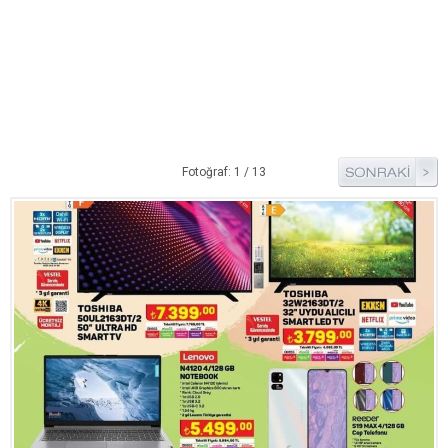
Pide Tarifleri
Pizza Tarifleri
Tart Tarifleri
Diğer Tarifler
Aperatif Tarifler
Fotoğraf: 1 / 13
İçecekler
İftar Menüleri
Kahvaltı Tarifleri
Kış Hazırlıkları
Kısırlar
Kızartma Tarifler
Reçel Tarifleri
Turşu Tarifleri