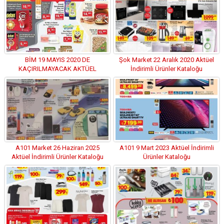
BİM 19 MAYIS 2020 DE
Şok Market 22 Aralık 2020 Aktüel
KAÇIRILMAYACAK AKTÜEL
İndirimli Ürünler Kataloğu
İNDİRİMLERİ
A101 Market 26 Haziran 2025
A101 9 Mart 2023 Aktüel İndirimli
Aktüel İndirimli Ürünler Kataloğu
Ürünler Kataloğu