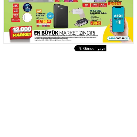
Tatlılar
Sütlü Tatlılar
Şerbetli Tatlılar
Faydalı Bilgiler
Cilt Bakımı
Diyetler
Güzellik
Haber
Pratik Bilgiler
Sağlık
Katolog
A101 Market