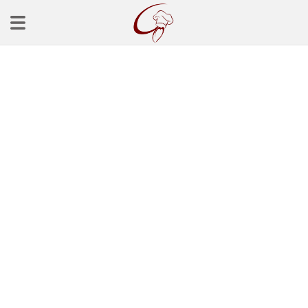
Ana Sayfa
Başlangınçlar
Çorba Tarifleri
Mezeler
Salatalar
Yemek Tarifleri
Balık Tarifleri
Et Yemekleri
Köfte Tarifleri
Makarna Tarifleri