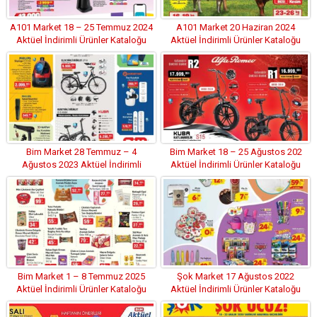
A101 Market 18 – 25 Temmuz 2024
A101 Market 20 Haziran 2024
Aktüel İndirimli Ürünler Kataloğu
Aktüel İndirimli Ürünler Kataloğu
Bim Market 28 Temmuz – 4
Bim Market 18 – 25 Ağustos 202
Ağustos 2023 Aktüel İndirimli
Aktüel İndirimli Ürünler Kataloğu
Ürünler Kataloğu
Bim Market 1 – 8 Temmuz 2025
Şok Market 17 Ağustos 2022
Aktüel İndirimli Ürünler Kataloğu
Aktüel İndirimli Ürünler Kataloğu