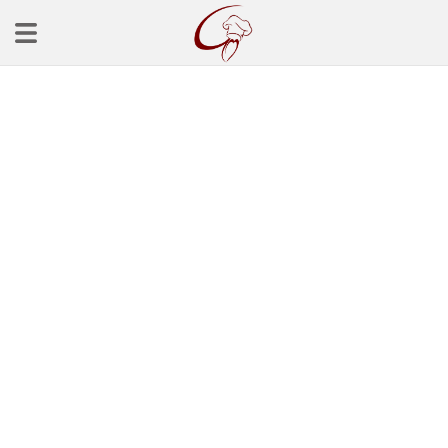
Ana Sayfa
Başlangınçlar
Çorba Tarifleri
Mezeler
Salatalar
Yemek Tarifleri
Balık Tarifleri
Et Yemekleri
Köfte Tarifleri
Makarna Tarifleri