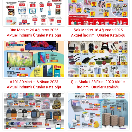
Bim Market 26 Ağustos 2025
Şok Market 16 Ağustos 2025
Aktüel İndirimli Ürünler Kataloğu
Aktüel İndirimli Ürünler Kataloğu
A101 30 Mart – 6 Nisan 2023
Şok Market 28 Ekim 2020 Aktüel
Aktüel İndirimli Ürünler Kataloğu
İndirimli Ürünler Kataloğu