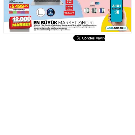
Tatlılar
Sütlü Tatlılar
Şerbetli Tatlılar
Faydalı Bilgiler
Cilt Bakımı
Diyetler
Güzellik
Haber
Pratik Bilgiler
Sağlık
Katolog
A101 Market