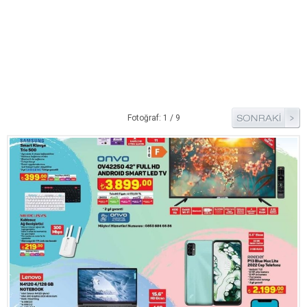
Pide Tarifleri
Pizza Tarifleri
Tart Tarifleri
Diğer Tarifler
Aperatif Tarifler
Fotoğraf: 1 / 9
İçecekler
İftar Menüleri
Kahvaltı Tarifleri
Kış Hazırlıkları
Kısırlar
Kızartma Tarifler
Reçel Tarifleri
Turşu Tarifleri