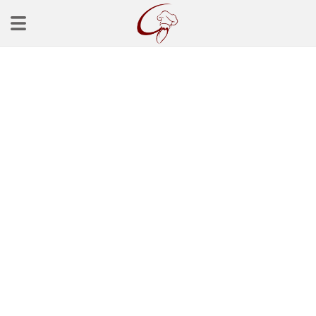
Ana Sayfa
Başlangınçlar
Çorba Tarifleri
Mezeler
Salatalar
Yemek Tarifleri
Balık Tarifleri
Et Yemekleri
Köfte Tarifleri
Makarna Tarifleri