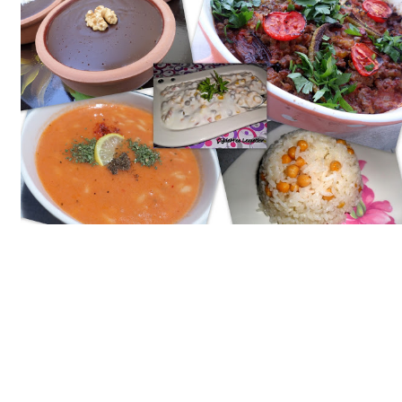
Bim Market
Carrefoursa
Hakmar
Koçtaş
Migros
Şok Market
Real Market