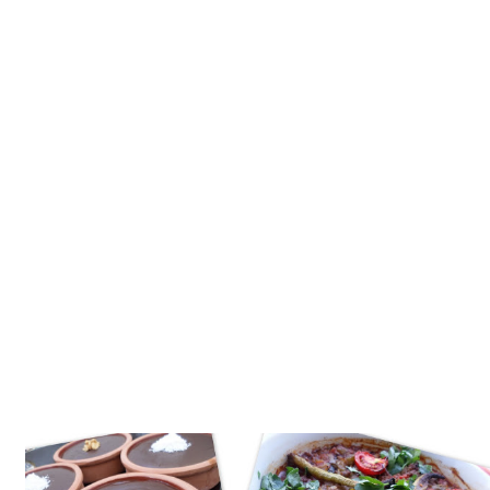
Tatlılar
Sütlü Tatlılar
Şerbetli Tatlılar
Faydalı Bilgiler
Cilt Bakımı
Diyetler
Güzellik
Haber
Pratik Bilgiler
Sağlık
Katolog
A101 Market