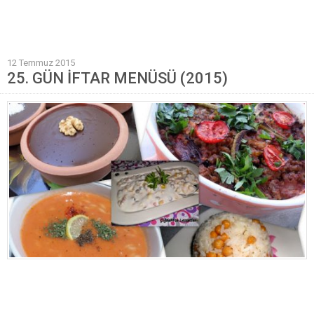
Mantı Tarifleri
Pilav Tarifleri
12 Temmuz 2015
Sebze Yemekleri
25. GÜN İFTAR MENÜSÜ (2015)
Yöresel Yemek Tarifleri
Hamur İşleri
Pasta Tarifleri
Kek Tarifleri
Poğaça Tarifleri
Kurabiye Tarifleri
Börek Tarifleri
Cheesecake Tarifi
Ekmekler