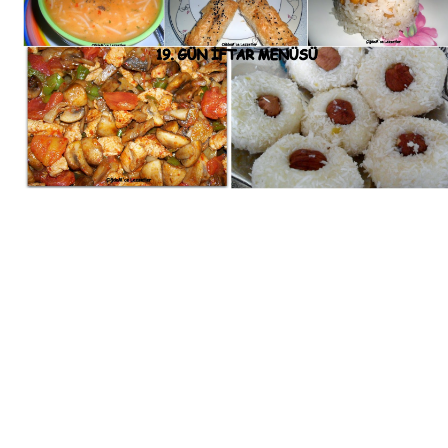
Bim Market
Carrefoursa
Hakmar
Koçtaş
Migros
Şok Market
Real Market