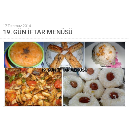
Mantı Tarifleri
Pilav Tarifleri
17 Temmuz 2014
Sebze Yemekleri
19. GÜN İFTAR MENÜSÜ
Yöresel Yemek Tarifleri
Hamur İşleri
Pasta Tarifleri
Kek Tarifleri
Poğaça Tarifleri
Kurabiye Tarifleri
Börek Tarifleri
Cheesecake Tarifi
Ekmekler