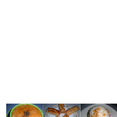
Tatlılar
Sütlü Tatlılar
Şerbetli Tatlılar
Faydalı Bilgiler
Cilt Bakımı
Diyetler
Güzellik
Haber
Pratik Bilgiler
Sağlık
Katolog
A101 Market