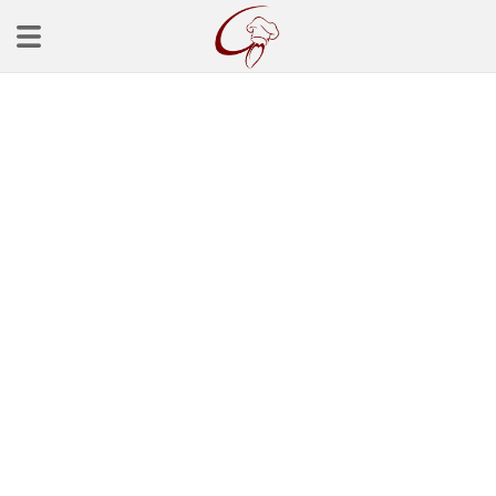
Ana Sayfa
Başlangınçlar
Çorba Tarifleri
Mezeler
Salatalar
Yemek Tarifleri
Balık Tarifleri
Et Yemekleri
Köfte Tarifleri
Makarna Tarifleri