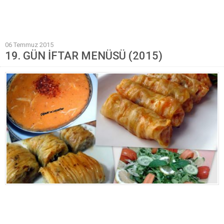
Mantı Tarifleri
Pilav Tarifleri
06 Temmuz 2015
Sebze Yemekleri
19. GÜN İFTAR MENÜSÜ (2015)
Yöresel Yemek Tarifleri
Hamur İşleri
Pasta Tarifleri
Kek Tarifleri
Poğaça Tarifleri
Kurabiye Tarifleri
Börek Tarifleri
Cheesecake Tarifi
Ekmekler