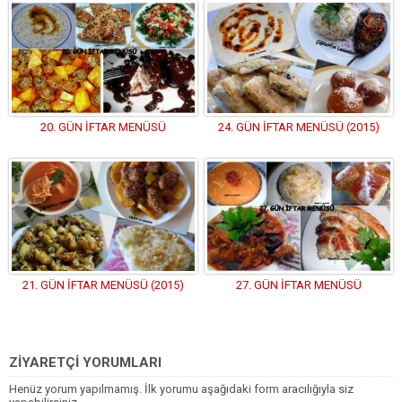
20. GÜN İFTAR MENÜSÜ
24. GÜN İFTAR MENÜSÜ (2015)
21. GÜN İFTAR MENÜSÜ (2015)
27. GÜN İFTAR MENÜSÜ
ZİYARETÇİ YORUMLARI
Henüz yorum yapılmamış. İlk yorumu aşağıdaki form aracılığıyla siz