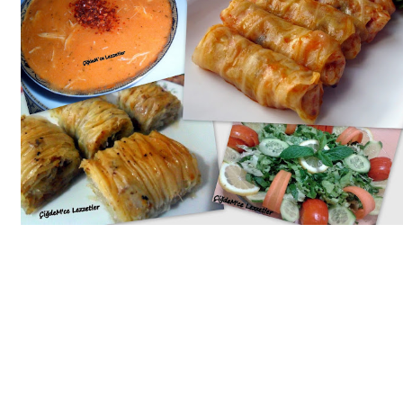
Bim Market
Carrefoursa
Hakmar
Koçtaş
Migros
Şok Market
Real Market