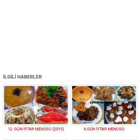
İLGİLİ HABERLER
12. GÜN İFTAR MENÜSÜ (2015)
6.GÜN İFTAR MENÜSÜ