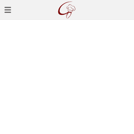
Ana Sayfa
Başlangınçlar
Çorba Tarifleri
Mezeler
Salatalar
Yemek Tarifleri
Balık Tarifleri
Et Yemekleri
Köfte Tarifleri
Makarna Tarifleri