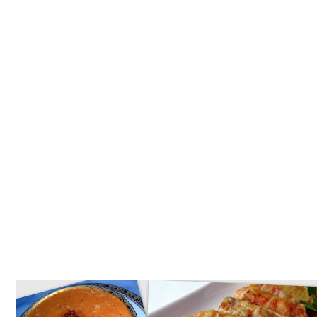
Tatlılar
Sütlü Tatlılar
Şerbetli Tatlılar
Faydalı Bilgiler
Cilt Bakımı
Diyetler
Güzellik
Haber
Pratik Bilgiler
Sağlık
Katolog
A101 Market