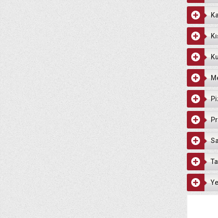
Ka
Kı
Ku
M
Pi
Pr
Sa
Ta
Ye