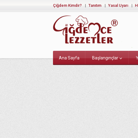
Çiğdem Kimdir?
Tanıtım
Yasal Uyarı
H
Ana Sayfa
Başlangınçlar
Y