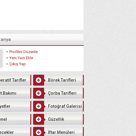
tanya
Profilini Düzenle
Yeni Yazı Ekle
Çıkış Yap
eratif Tarifler
Börek Tarifleri
lt Bakımı
Çorba Tarifleri
yetler
Fotoğraf Galerisi
enel
Güzellik
ecekler
İftar Menüleri