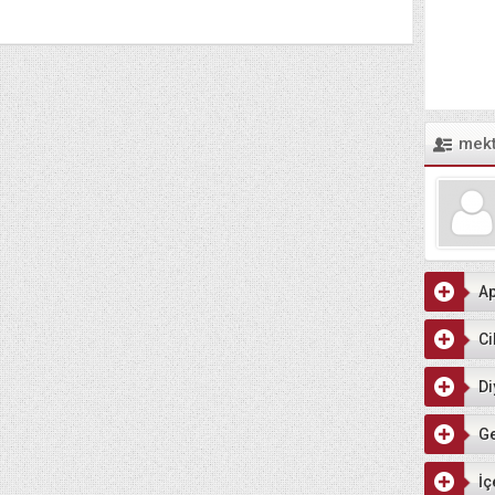
mek
Ap
Ci
Di
G
İç